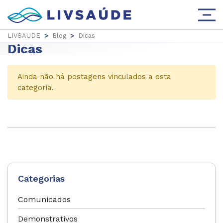
LIVSAUDE
>
Blog
>
Dicas
Dicas
Ainda não há postagens vinculados a esta
categoria.
Categorias
Comunicados
Demonstrativos