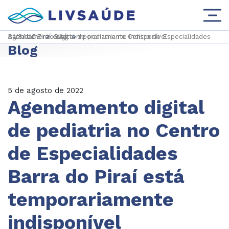
LIVSAUDE
Agendamento digital de pediatria no Centro de Especialidades Barra do Piraí está temporariamente indisponível
>
Blog
>
Blog
5 de agosto de 2022
Agendamento digital
de pediatria no Centro
de Especialidades
Barra do Piraí está
temporariamente
indisponível