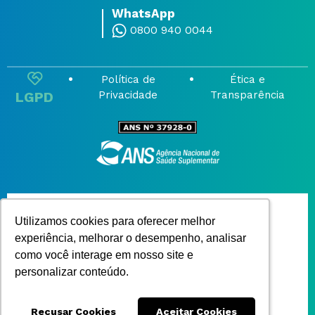
WhatsApp
0800 940 0044
Política de
Ética e
LGPD
Privacidade
Transparência
Institucional
Utilizamos cookies para oferecer melhor
Utilizamos cookies para oferecer melhor
Dúvidas Frequentes
experiência, melhorar o desempenho, analisar
experiência, melhorar o desempenho, analisar
ANS
como você interage em nosso site e
como você interage em nosso site e
Pesquisa de Satisfação
personalizar conteúdo.
personalizar conteúdo.
Prestador
Corretor
Recusar Cookies
Recusar Cookies
Aceitar Cookies
Aceitar Cookies